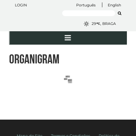
Skip
LOGIN
Português
English
to
Search
content
for:
,
29
BRAGA
ORGANIGRAM
Mapa do Site
Termos e Condições
Política de