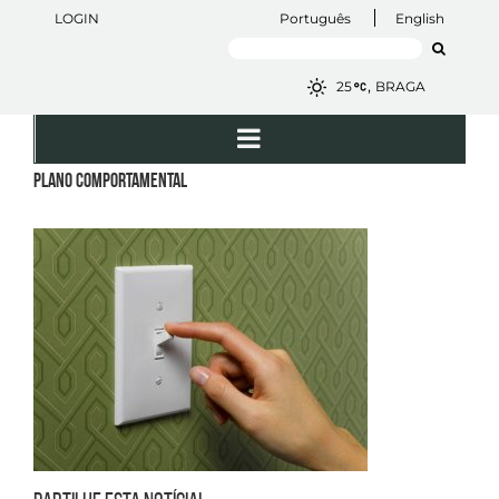
Skip
LOGIN
Português
English
to
Search
content
for:
,
25
BRAGA
Plano Comportamental