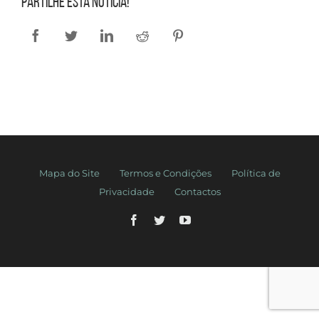
Partilhe esta notícia!
Facebook
Twitter
LinkedIn
Reddit
Pinterest
Mapa do Site
Termos e Condições
Política de
Privacidade
Contactos
Facebook
Twitter
YouTube